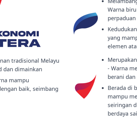
Melambang
Warna bir
perpaduan
Kedudukan 
yang mam
elemen ata
Merupakan 
an tradisional Melayu
- Warna m
d dan dimainkan
berani dan
urna mampu
Berada di 
engan baik, seimbang
mampu men
seiringan 
berdaya sa