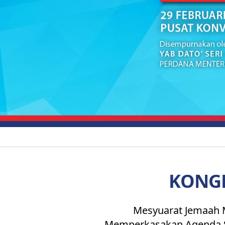
KONGR
Mesyuarat Jemaah M
Memperkasakan Agenda S